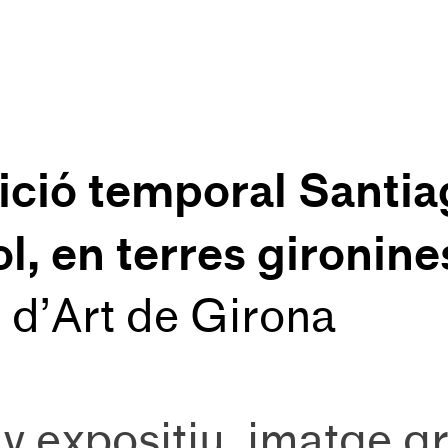
ició temporal Santia
l, en terres gironine
d’Art de Girona
y expositiu, imatge gr