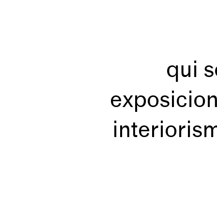
qui 
exposicio
interioris