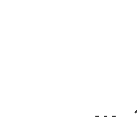
- - -