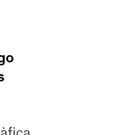
go
s
àfica,