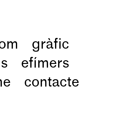
som
gràfic
ns
efímers
me
contacte